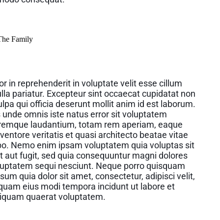
 The Family
or in reprehenderit in voluptate velit esse cillum
ulla pariatur. Excepteur sint occaecat cupidatat non
ulpa qui officia deserunt mollit anim id est laborum.
s unde omnis iste natus error sit voluptatem
remque laudantium, totam rem aperiam, eaque
nventore veritatis et quasi architecto beatae vitae
abo. Nemo enim ipsam voluptatem quia voluptas sit
t aut fugit, sed quia consequuntur magni dolores
oluptatem sequi nesciunt. Neque porro quisquam
sum quia dolor sit amet, consectetur, adipisci velit,
uam eius modi tempora incidunt ut labore et
iquam quaerat voluptatem.