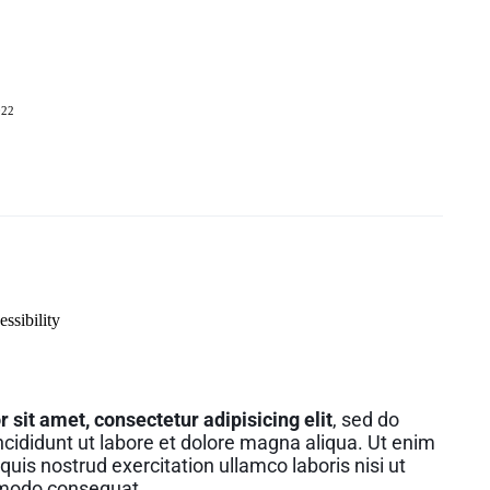
022
ssibility
sit amet, consectetur adipisicing elit
, sed do
cididunt ut labore et dolore magna aliqua. Ut enim
uis nostrud exercitation ullamco laboris nisi ut
mmodo consequat.