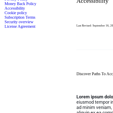
Accessibility
Money Back Policy
Accessibility
Cookie policy
Subscription Terms
Security overview
Last Revised: September 16, 2
License Agreement
Discover Paths To Acce
Lorem ipsum dolor 
eiusmod tempor in
ad minim veniam, q
aliquip ex ea co