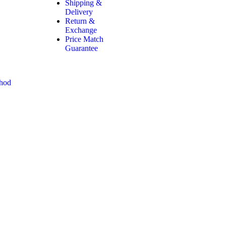
Shipping &
Delivery
Return &
Exchange
Price Match
Guarantee
hod