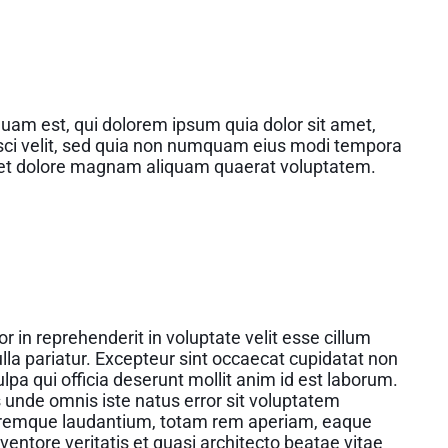
uam est, qui dolorem ipsum quia dolor sit amet,
isci velit, sed quia non numquam eius modi tempora
e et dolore magnam aliquam quaerat voluptatem.
or in reprehenderit in voluptate velit esse cillum
ulla pariatur. Excepteur sint occaecat cupidatat non
ulpa qui officia deserunt mollit anim id est laborum.
s unde omnis iste natus error sit voluptatem
remque laudantium, totam rem aperiam, eaque
nventore veritatis et quasi architecto beatae vitae