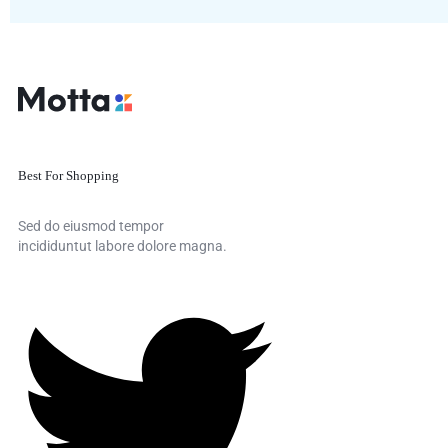
Best For Shopping
Sed do eiusmod tempor
incididuntut labore dolore magna.